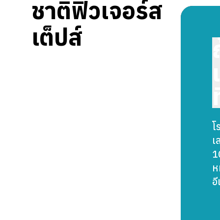
ชาติฟิวเจอร์ส
เต็ปส์
โ
เ
1
ห
อ