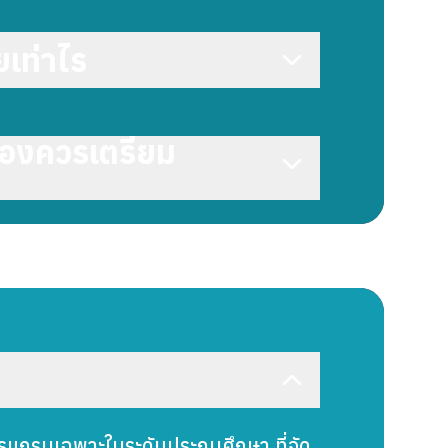
ยเท่าไร
ครองควรเตรียม
รแกรมเฉพาะในระดับประถมศึกษา ที่จัด